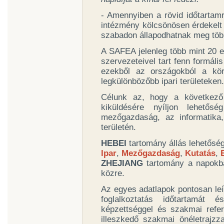
- Amennyiben a rövid időtartamra
intézmény kölcsönösen érdekelt 
szabadon állapodhatnak meg több 
A SAFEA jelenleg több mint 20 
szervezeteivel tart fenn formál
ezekből az országokból a kö
legkülönbözőbb ipari területeken.
Célunk az, hogy a következő
kiküldésére nyíljon lehetős
mezőgazdaság, az informatika
területén.
HEBEI
tartomány állás lehetősége
Ipar
,
Mezőgazdaság
,
Kutatás
,
ZHEJIANG
tartomány a napokba
közre.
Az egyes adatlapok pontosan leí
foglalkoztatás időtartamát
képzettséggel és szakmai refer
illeszkedő szakmai önéletrajzz