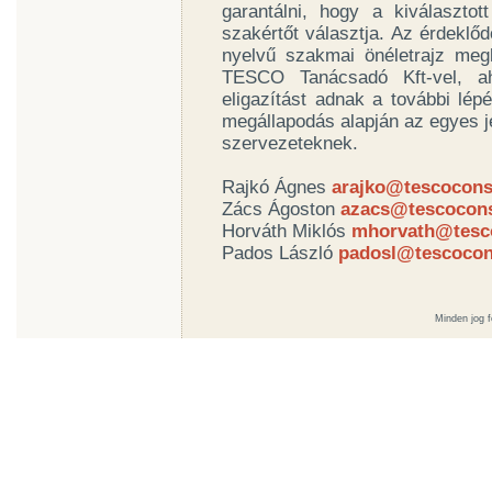
garantálni, hogy a kiválasztot
szakértőt választja. Az érdeklő
nyelvű szakmai önéletrajz meg
TESCO Tanácsadó Kft-vel, a
eligazítást adnak a további lépé
megállapodás alapján az egyes je
szervezeteknek.
Rajkó Ágnes
arajko@tescocons
Zács Ágoston
azacs@tescocons
Horváth Miklós
mhorvath@tesco
Pados László
padosl@tescocon
Minden jog 