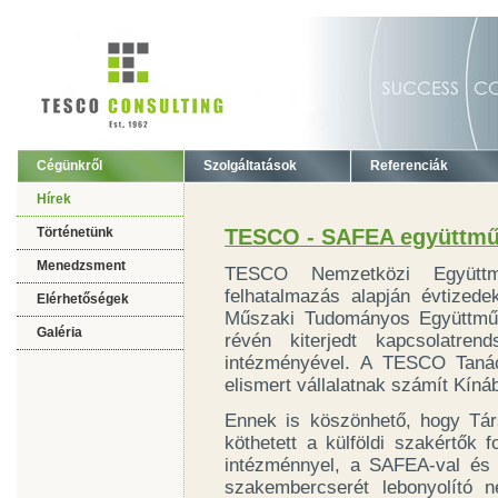
Cégünkről
Szolgáltatások
Referenciák
Hírek
Történetünk
TESCO - SAFEA együttm
Menedzsment
TESCO Nemzetközi Együttm
felhatalmazás alapján évtized
Elérhetőségek
Műszaki Tudományos Együttműk
Galéria
révén kiterjedt kapcsolatren
intézményével. A TESCO Tanác
elismert vállalatnak számít Kíná
Ennek is köszönhető, hogy Tá
köthetett a külföldi szakértők f
intézménnyel, a SAFEA-val és 
szakembercserét lebonyolító 