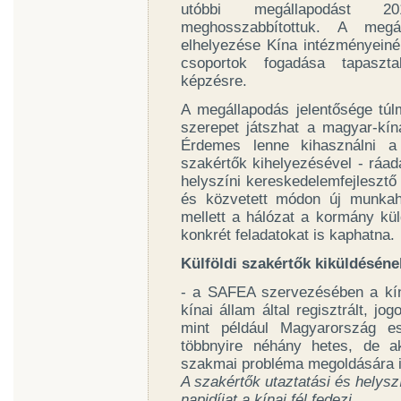
utóbbi megállapodást 2
meghosszabbítottuk. A meg
elhelyezése Kína intézményeinél 
csoportok fogadása tapaszta
képzésre.
A megállapodás jelentősége túl
szerepet játszhat a magyar-kín
Érdemes lenne kihasználni a
szakértők kihelyezésével - ráadá
helyszíni kereskedelemfejlesztő 
és közvetett módon új munkahe
mellett a hálózat a kormány kü
konkrét feladatokat is kaphatna.
Külföldi szakértők kiküldéséne
- a SAFEA szervezésében a kín
kínai állam által regisztrált, jog
mint például Magyarország 
többnyire néhány hetes, de a
szakmai probléma megoldására i
A szakértők utaztatási és helyszín
napidíjat a kínai fél fedezi.